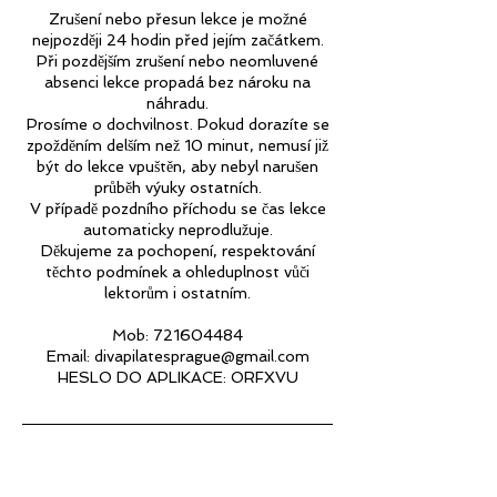
Zrušení nebo přesun lekce je možné
nejpozději 24 hodin před jejím začátkem.
Při pozdějším zrušení nebo neomluvené
absenci lekce propadá bez nároku na
náhradu.
Prosíme o dochvilnost. Pokud dorazíte se
zpožděním delším než 10 minut, nemusí již
být do lekce vpuštěn, aby nebyl narušen
průběh výuky ostatních.
V případě pozdního příchodu se čas lekce
automaticky neprodlužuje.
Děkujeme za pochopení, respektování
těchto podmínek a ohleduplnost vůči
lektorům i ostatním.
Mob: 721604484
Email: divapilatesprague@gmail.com
Kontaktní údaje