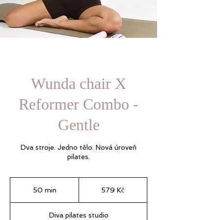
Wunda chair X
Reformer Combo -
Gentle
Dva stroje. Jedno tělo. Nová úroveň
pilates.
579
českých
50 min
5
579 Kč
korun
0
m
Diva pilates studio
i