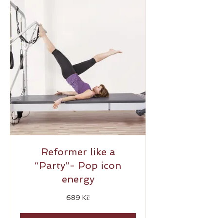
Reformer like a
“Party”- Pop icon
energy
689
689 Kč
českých
korun