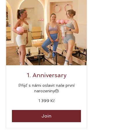
1. Anniversary
Přijď s námi oslavit naše první
narozeniny🎂
1 399
1 399 Kč
českých
korun
Join