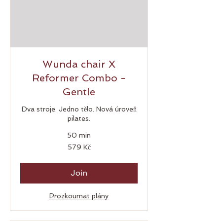
Wunda chair X
Reformer Combo -
Gentle
Dva stroje. Jedno tělo. Nová úroveň
pilates.
50 min
579
579 Kč
českých
korun
Join
Prozkoumat plány