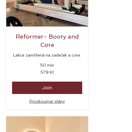
Reformer- Booty and
Core
Lekce zaměřená na zadeček a core.
50 min
579
579 Kč
českých
korun
Join
Prozkoumat plány