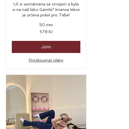
Už si seznámena se strojem a byla
si na naší lekci Gentle? Intense lekce
je určena právě pro Tebe!
50 min
579
579 Kč
českých
korun
Join
Prozkoumat plány