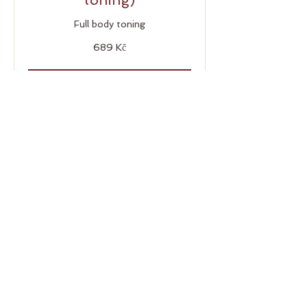
Full body toning
689
689 Kč
českých
korun
Join
Prozkoumat plány