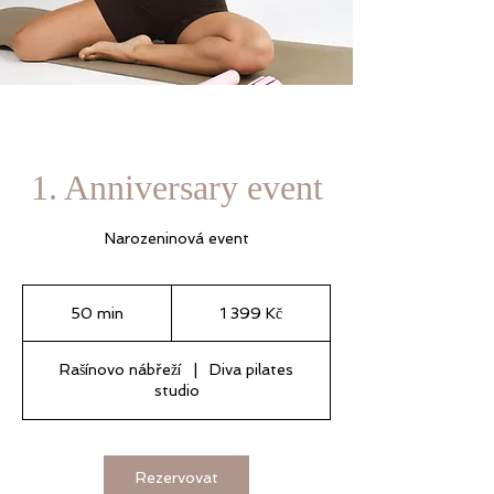
1. Anniversary event
Narozeninová event
1 399
českých
50 min
5
1 399 Kč
korun
0
m
Rašínovo nábřeží
|
Diva pilates
i
studio
n
Rezervovat