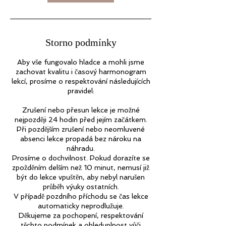
Storno podmínky
Aby vše fungovalo hladce a mohli jsme
zachovat kvalitu i časový harmonogram
lekcí, prosíme o respektování následujících
pravidel:
Zrušení nebo přesun lekce je možné
nejpozději 24 hodin před jejím začátkem.
Při pozdějším zrušení nebo neomluvené
absenci lekce propadá bez nároku na
náhradu.
Prosíme o dochvilnost. Pokud dorazíte se
zpožděním delším než 10 minut, nemusí již
být do lekce vpuštěn, aby nebyl narušen
průběh výuky ostatních.
V případě pozdního příchodu se čas lekce
automaticky neprodlužuje.
Děkujeme za pochopení, respektování
těchto podmínek a ohleduplnost vůči