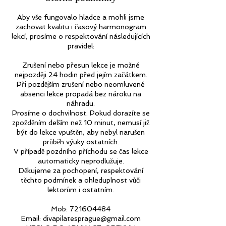
Aby vše fungovalo hladce a mohli jsme
zachovat kvalitu i časový harmonogram
lekcí, prosíme o respektování následujících
pravidel:
Zrušení nebo přesun lekce je možné
nejpozději 24 hodin před jejím začátkem.
Při pozdějším zrušení nebo neomluvené
absenci lekce propadá bez nároku na
náhradu.
Prosíme o dochvilnost. Pokud dorazíte se
zpožděním delším než 10 minut, nemusí již
být do lekce vpuštěn, aby nebyl narušen
průběh výuky ostatních.
V případě pozdního příchodu se čas lekce
automaticky neprodlužuje.
Děkujeme za pochopení, respektování
těchto podmínek a ohleduplnost vůči
lektorům i ostatním.
Mob: 721604484
Email: divapilatesprague@gmail.com