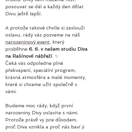
posouvat se dál a každý den dělat 
Divu ještě lepší.
A protože takové chvíle si zaslouží 
oslavu, rády vás pozveme na náš 
narozeninový event
, který 
proběhne 
6. 6. v našem studiu Diva 
na Rašínově nábřeží
. ✨
Čeká vás odpoledne plné 
překvapení, speciální program, 
krásná atmosféra a malé momenty, 
které si chceme užít společně s 
vámi. 
Budeme moc rády, když první 
narozeniny Divy oslavíte s námi. 
Protože právě vy jste důvodem, 
proč Diva vznikla a proč nás baví ji 