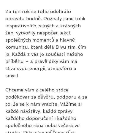
Za ten rok se toho odehrálo 
opravdu hodně. Poznaly jsme tolik 
inspirativních, silných a krásných 
žen, vytvořily nespočet lekcí, 
společných momentů a hlavně 
komunitu, která dělá Divu tím, čím 
je. Každá z vás je součástí našeho 
příběhu – a právě díky vám má 
Diva svou energii, atmosféru a 
smysl.
Chceme vám z celého srdce 
poděkovat za důvěru, podporu a za 
to, že se k nám vracíte. Vážíme si 
každé návštěvy, každé zprávy, 
každého doporučení i každého 
společného rána nebo večera ve 
studiu. Díky vám můžeme růst, 